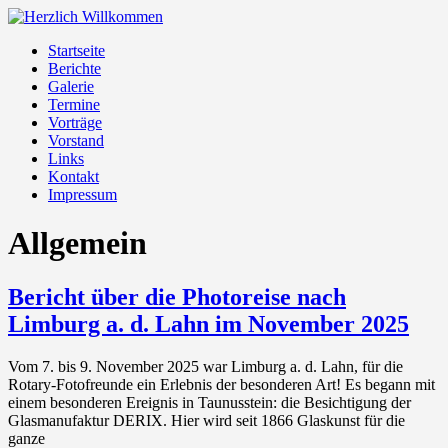
Zum
Inhalt
Die
Menü
Startseite
springen
Herzlich
deutsche
Berichte
Willkommen
Rotary
Galerie
Photo
Termine
Fellowship
Vorträge
Vorstand
Links
Kontakt
Impressum
Allgemein
Bericht über die Photoreise nach
Limburg a. d. Lahn im November 2025
Vom 7. bis 9. November 2025 war Limburg a. d. Lahn, für die
Rotary-Fotofreunde ein Erlebnis der besonderen Art! Es begann mit
einem besonderen Ereignis in Taunusstein: die Besichtigung der
Glasmanufaktur DERIX. Hier wird seit 1866 Glaskunst für die
ganze